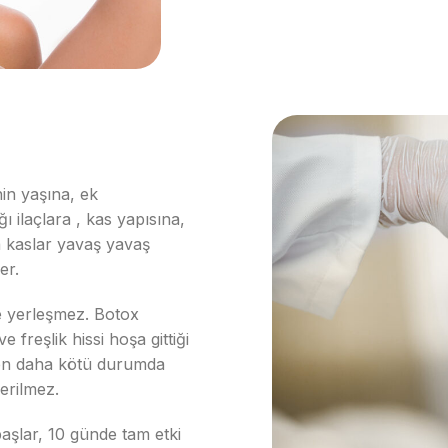
nin yaşına, ek
ı ilaçlara , kas yapısına,
a kaslar yavaş yavaş
ner.
ve yerleşmez. Botox
freşlik hissi hoşa gittiği
nden daha kötü durumda
erilmez.
aşlar, 10 günde tam etki