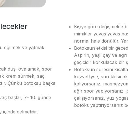
lecekler
Kişiye göre değişmekle b
mimikler yavaş yavaş baş
normal hale dönülür. Yan
u eğilmek ve yatmak
Botoksun etkisi bir geced
Aspirin, yeşil çay ve ağr
geçicidir korkulacak bir şe
cak duş, ovalamak, spor
Botoksun süresini kısalta
rak krem sürmek, saç
kuvvetliyse, sürekli sıc
tır. Çünkü botoksu başka
kalıyorsanız, magnezyum 
ağır spor yapıyorsanız, b
vaş başlar, 7- 10. günde
çalışıyorsanız, yüz yogas
botoks yaptırıyorsanız b
içinde gelmelidir.